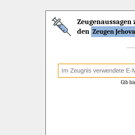
Zeugenaussagen 
den
Zeugen Jehov
Gib hi