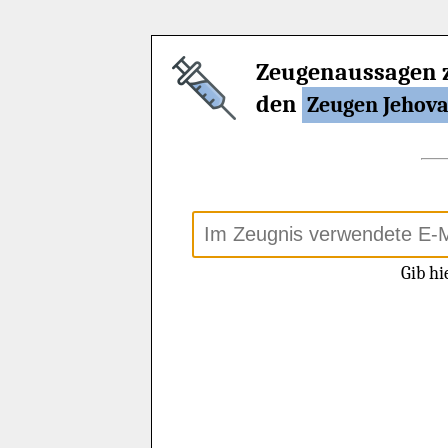
Zeugenaussagen 
den
Zeugen Jehov
Gib hi